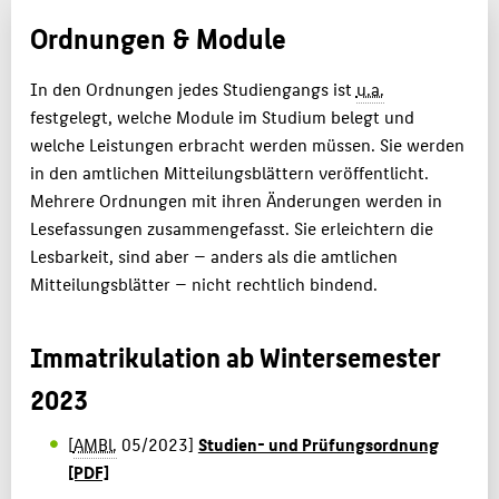
Ordnungen & Module
MASTER
KARRIERE
In den Ordnungen jedes Studiengangs ist
u.a.
FAQ
festgelegt, welche Module im Studium belegt und
welche Leistungen erbracht werden müssen. Sie werden
PERSONEN
in den amtlichen Mitteilungsblättern veröffentlicht.
ATELIER & LABORE
Mehrere Ordnungen mit ihren Änderungen werden in
Lesefassungen zusammengefasst. Sie erleichtern die
Lesbarkeit, sind aber — anders als die amtlichen
BELIEBTE SEITEN
Mitteilungsblätter — nicht rechtlich bindend.
DIGITALE DIENSTE
SERVICE
Immatrikulation ab Wintersemester
2023
[
AMBl.
05/2023]
Studien- und Prüfungsordnung
[PDF]