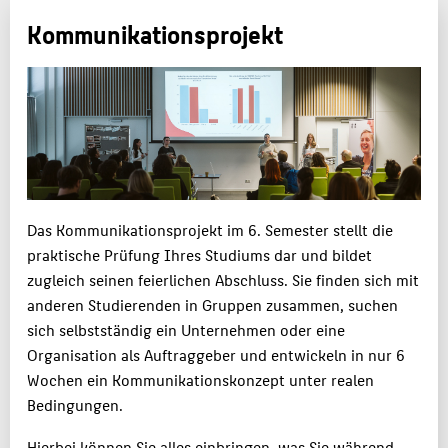
Kommunikationsprojekt
MASTER
KARRIERE
FAQ
PERSONEN
ATELIER & LABORE
Das Kommunikationsprojekt im 6. Semester stellt die
BELIEBTE SEITEN
praktische Prüfung Ihres Studiums dar und bildet
DIGITALE DIENSTE
zugleich seinen feierlichen Abschluss. Sie finden sich mit
SERVICE
anderen Studierenden in Gruppen zusammen, suchen
sich selbstständig ein Unternehmen oder eine
Organisation als Auftraggeber und entwickeln in nur 6
Wochen ein Kommunikationskonzept unter realen
Bedingungen.
Hierbei können Sie alles einbringen, was Sie während