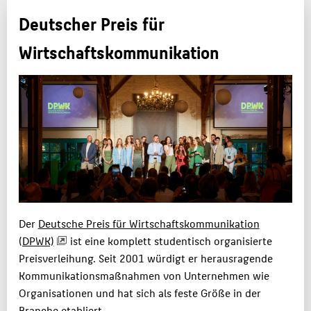
Deutscher Preis für
MASTER
Wirtschaftskommunikation
KARRIERE
FAQ
PERSONEN
ATELIER & LABORE
BELIEBTE SEITEN
DIGITALE DIENSTE
SERVICE
Der
Deutsche Preis für Wirtschaftskommunikation
(DPWK)
ist eine komplett studentisch organisierte
Preisverleihung. Seit 2001 würdigt er herausragende
Kommunikationsmaßnahmen von Unternehmen wie
Organisationen und hat sich als feste Größe in der
Branche etabliert.