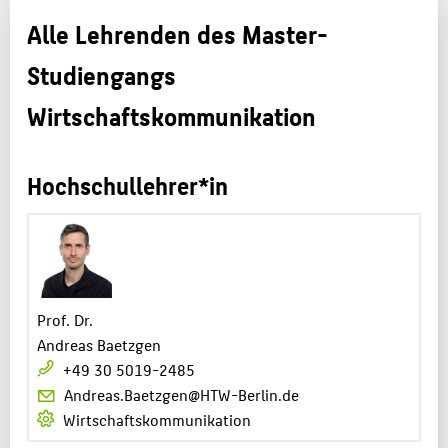
Alle Lehrenden des Master-
MASTER
Studiengangs
KARRIERE
FAQ
Wirtschaftskommunikation
PERSONEN
ATELIER & LABORE
Hochschullehrer*in
BELIEBTE SEITEN
DIGITALE DIENSTE
SERVICE
Prof. Dr.
Andreas Baetzgen
+49 30 5019-2485
Andreas.Baetzgen@HTW-Berlin.de
Wirtschaftskommunikation