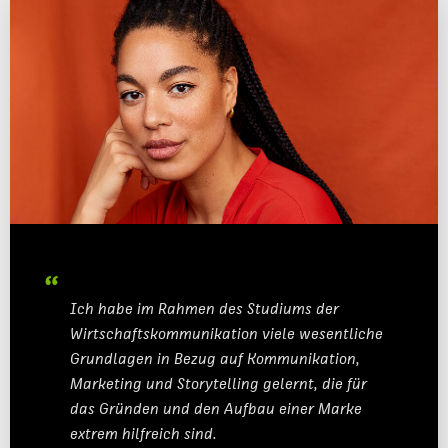
MASTER
KARRIERE
FAQ
PERSONEN
ATELIER & LABORE
BELIEBTE SEITEN
DIGITALE DIENSTE
SERVICE
Ich habe im Rahmen des Studiums der
Wirtschaftskommunikation viele wesentliche
Grundlagen in Bezug auf Kommunikation,
Marketing und Storytelling gelernt, die für
das Gründen und den Aufbau einer Marke
extrem hilfreich sind.